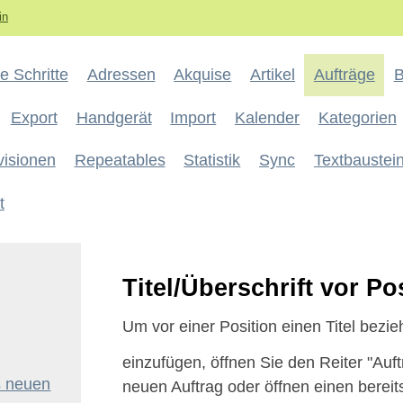
in
e Schritte
Adressen
Akquise
Artikel
Aufträge
B
Export
Handgerät
Import
Kalender
Kategorien
visionen
Repeatables
Statistik
Sync
Textbaustei
t
Titel/Überschrift vor Po
Um vor einer Position einen Titel bezi
einzufügen, öffnen Sie den Reiter "Auf
es neuen
neuen Auftrag oder öffnen einen bere