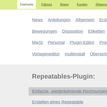
Startseite
Faktura
Waren
Kunden
Allgeme
News
Anleitungen
Allgemein
Erst
Bewegungen
Disposition
Etiketten
MwSt
Personal
Plugin-Editor
Pro
Vorlageneditor
multiInstall
Übersich
Repeatables-Plugin:
Einfache, wiederkehrende Rechnunge
Erstellen eines Repeatable