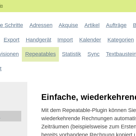
in
e Schritte
Adressen
Akquise
Artikel
Aufträge
B
Export
Handgerät
Import
Kalender
Kategorien
visionen
Repeatables
Statistik
Sync
Textbaustei
t
Einfache, wiederkehre
Mit dem Repeatable-Plugin können Sie
n
wiederkehrende Rechnungen automatis
Zeiträumen (beispielsweise zum Ersten 
bereits vorhandene Rechnung kopiert 